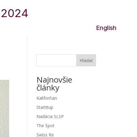
0.2024
Join us!
English
Hľadať
Najnovšie
články
Kaliforňan
Startitup
Nadácia SLSP
The Spot
Swiss Re