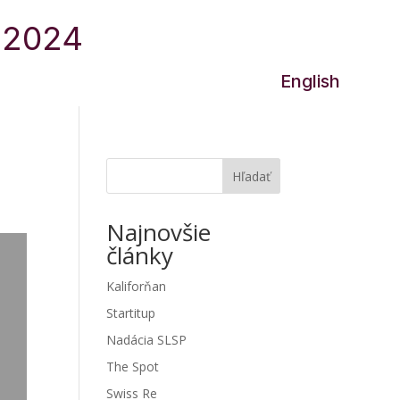
0.2024
Join us!
English
Hľadať
Najnovšie
články
Kaliforňan
Startitup
Nadácia SLSP
The Spot
Swiss Re