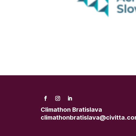
Climathon Bratislava
climathonbratislava@civitta.c