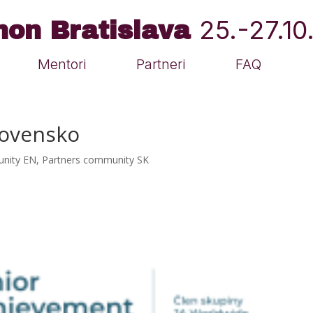
25.-27.1
hon Bratislava
Mentori
Partneri
FAQ
lovensko
unity EN
,
Partners community SK