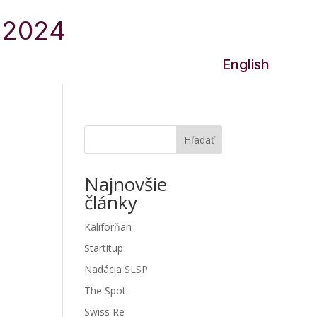
0.2024
Join us!
English
Hľadať
Najnovšie
články
Kaliforňan
Startitup
Nadácia SLSP
The Spot
Swiss Re