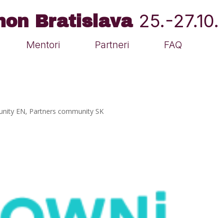
25.-27.1
hon Bratislava
Mentori
Partneri
FAQ
unity EN
,
Partners community SK