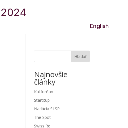
0.2024
Join us!
English
Hľadať
Najnovšie
články
Kaliforňan
Startitup
Nadácia SLSP
The Spot
Swiss Re