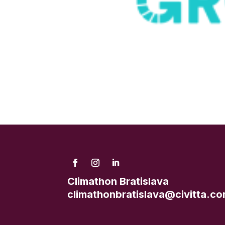
Climathon Bratislava
climathonbratislava@civitta.c